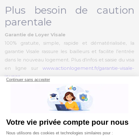
Plus besoin de caution
parentale
Garantie de Loyer Visale
100% gratuite, simple, rapide et dématérialisée, la
garantie Visale rassure les bailleurs et facilite l’entrée
dans le nouveau logement. Plus d’infos et saisie du visa
en ligne sur
www.actionlogement.fr/garantie-visale-
jeunes
Alléger le montant du
loyer
Subvention jusqu’à 100 € par mois
100% gratuite, simple, rapide elle est réservée aux
alternants avec de nouveaux critères 2024 d’éligibilité.